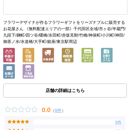
フラワーデザイナが作るフラワーギフトをリーズナブルに販売する
お花屋さん 《無料配達エリアの一部》千代田区全域/市ヶ谷/半蔵門/
九段下/麹町/四ツ谷/曙橋/永田町/赤坂見附/竹橋/神保町/小川町/神田/
御茶ノ水/水道橋/大手町/銀座/東京駅周辺
店舗の詳細はこちら
0.0
（
0件
）
0件