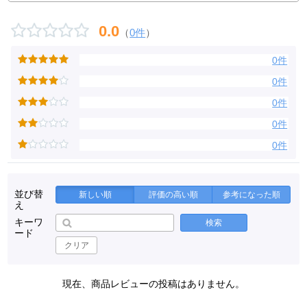
0.0
（
0件
）
0件
0件
0件
0件
0件
並び替
新しい順
評価の高い順
参考になった順
え
キーワ
検索
ード
クリア
現在、商品レビューの投稿はありません。