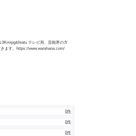
Tc3Kmrpg&featu テレビ局、芸能界の方
s://www.warahana.com/
0件
0件
0件