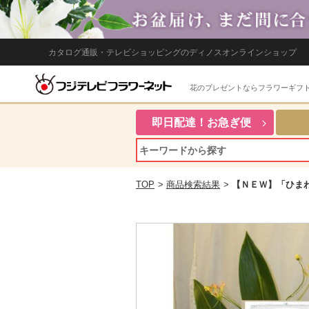
カタログ通販・テレビショッピングのディノスオンラインショップ
花のプレゼントならフラワーギフ
即日配達！お急ぎ便
TOP
>
商品検索結果
>
【ＮＥＷ】「ひま