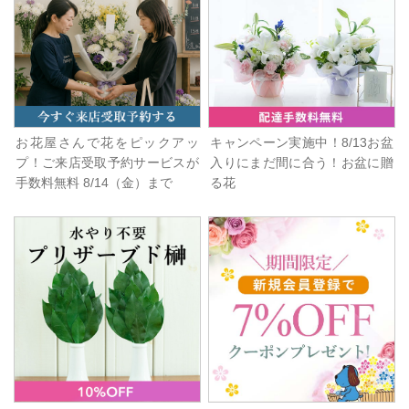
お花屋さんで花をピックアッ
キャンペーン実施中！8/13お盆
プ！ご来店受取予約サービスが
入りにまだ間に合う！お盆に贈
手数料無料 8/14（金）まで
る花