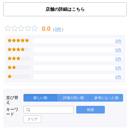
店舗の詳細はこちら
0.0
（
0件
）
0件
0件
0件
0件
0件
並び替
新しい順
評価の高い順
参考になった順
え
キーワ
検索
ード
クリア