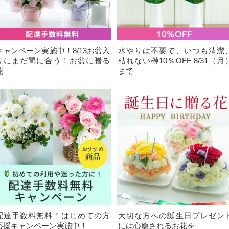
キャンペーン実施中！8/13お盆入
水やりは不要で、いつも清潔
りにまだ間に合う！お盆に贈る
枯れない榊10％OFF 8/31（月
花
まで
配達手数料無料！はじめての方
大切な方への誕生日プレゼン
応援キャンペーン実施中！
には心癒されるお花を