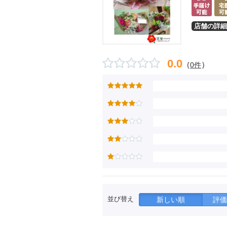
店舗の詳細
0.0
（
）
0件
並び替え
新しい順
評価