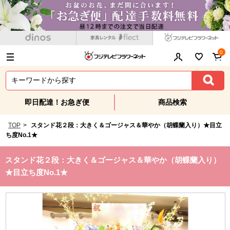
0
即日配達！お急ぎ便
商品検索
TOP
>
スタンド花２段：大きく＆ゴージャス＆華やか（胡蝶蘭入り）★目立
ち度No.1★
スタンド花２段：大きく＆ゴージャス＆華やか（胡蝶蘭入り）
★目立ち度No.1★