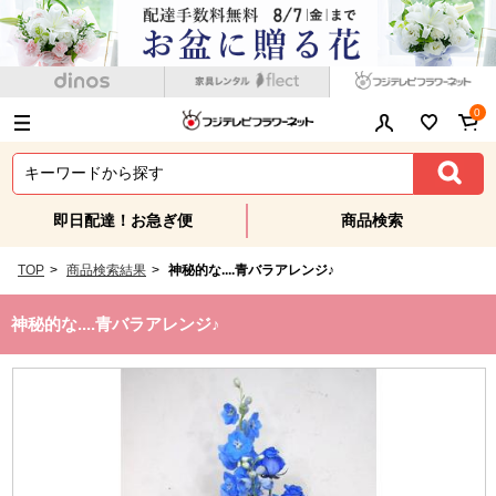
0
即日配達！お急ぎ便
商品検索
TOP
>
商品検索結果
>
神秘的な....青バラアレンジ♪
神秘的な....青バラアレンジ♪