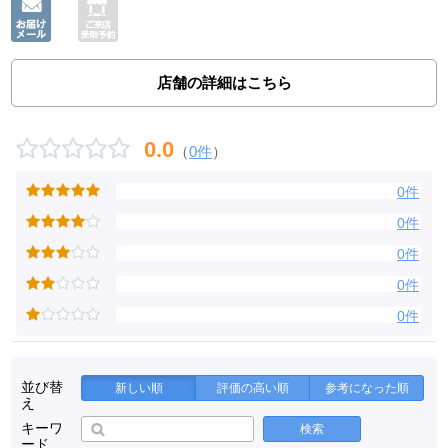
店舗の詳細はこちら
0.0
（
0件
）
0件
0件
0件
0件
0件
並び替
新しい順
評価の高い順
参考になった順
え
キーワ
検索
ード