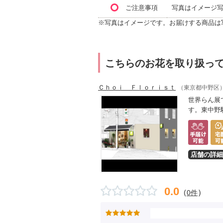
ご注意事項
写真はイメージ
※写真はイメージです。お届けする商品は
こちらのお花を取り扱っ
Ｃｈｏｉ Ｆｌｏｒｉｓｔ
（東京都中野区
世界らん展
す。東中野
店舗の詳細
0.0
（
）
0件