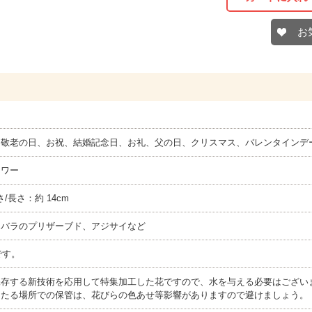
お
、敬老の日、お祝、結婚記念日、お礼、父の日、クリスマス、バレンタインデ
ラワー
さ/長さ：約 14cm
ンバラのプリザーブド、アジサイなど
です。
存する新技術を応用して特集加工した花ですので、水を与える必要はござい
当たる場所での保管は、花びらの色あせ等影響がありますので避けましょう。