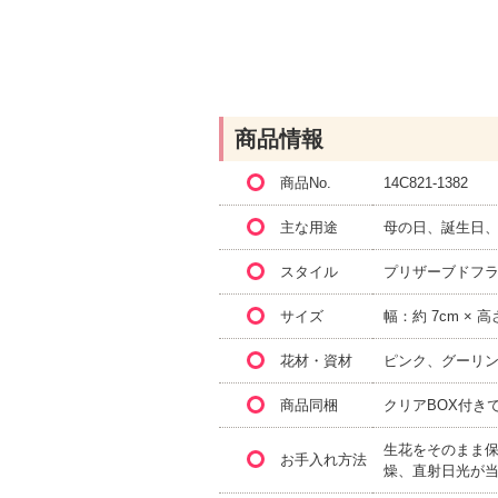
商品情報
商品No.
14C821-1382
主な用途
母の日、誕生日
スタイル
プリザーブドフ
サイズ
幅：約 7cm × 高
花材・資材
ピンク、グーリ
商品同梱
クリアBOX付き
生花をそのまま保
お手入れ方法
燥、直射日光が