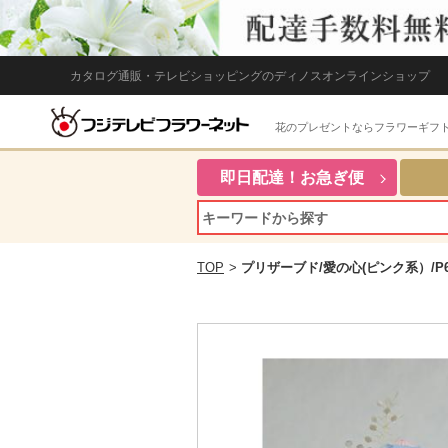
カタログ通販・テレビショッピングのディノスオンラインショップ
花のプレゼントならフラワーギフ
即日配達！お急ぎ便
TOP
>
プリザーブド/愛の心(ピンク系）/P6