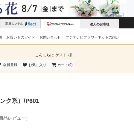
法人のお客様
問
お買いものガイド
お問い合わせ
フジテレビフラワーネットの想い
こんにちは
ゲスト 様
会員登録
お気に入り
カート(
0
)
ク系）/P601
の商品レビュー）