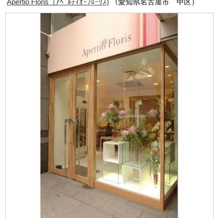
Apertio Floris（ｱﾍﾟﾙﾃｨｵｰﾌﾛｰﾘｽ)
（愛知県名古屋市 中区）