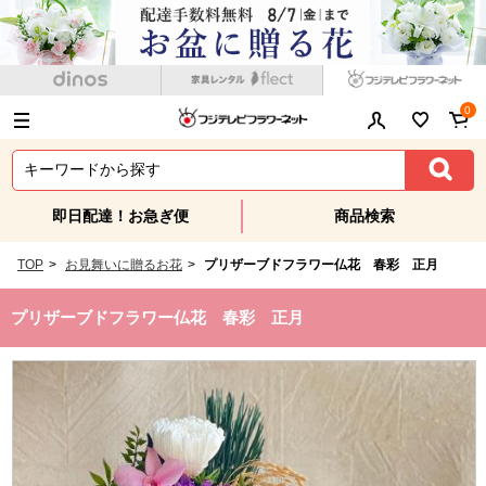
0
即日配達！お急ぎ便
商品検索
TOP
>
お見舞いに贈るお花
>
プリザーブドフラワー仏花 春彩 正月
プリザーブドフラワー仏花 春彩 正月