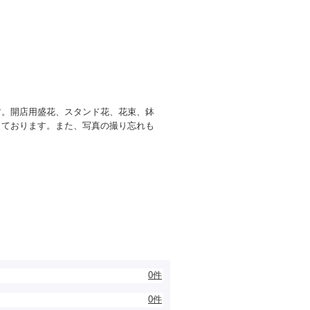
す。開店用盛花、スタンド花、花束、鉢
しております。また、写真の撮り忘れも
0件
0件