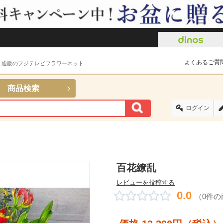
よくあるご質
ト通販のフジテレビフラワーネット
商品検索
ログイン
百花繚乱
レビューを投稿する
0.0
（0件