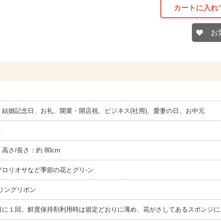
カートに入れ
お
、結婚記念日、お礼、開業・開店祝、ビジネス(社用)、愛妻の日、お中元
ト
× 高さ/長さ：約 80cm
グロリオサなど季節の花とグリ-ン
リングリボン
日に１回。鮮度保持剤利用時は規定どおりに薄め、花がさしてあるスポンジに