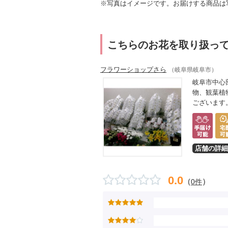
※写真はイメージです。お届けする商品は
こちらのお花を取り扱っ
フラワーショップさら
（岐阜県岐阜市）
岐阜市中心
物、観葉植
ございます
店舗の詳細
0.0
（
）
0件