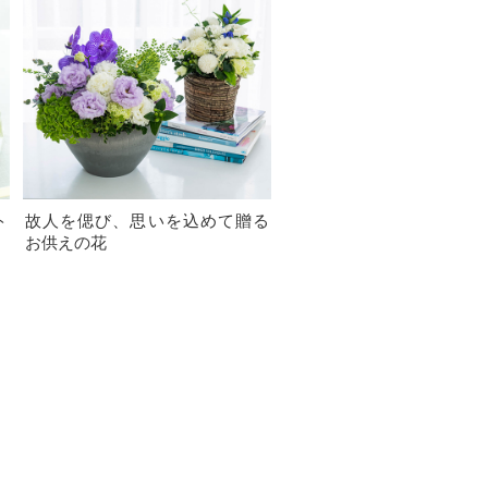
ト
故人を偲び、思いを込めて贈る
お供えの花