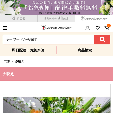
0
即日配達！お急ぎ便
商品検索
TOP
>
夕映え
夕映え