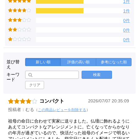
1件
1件
0件
0件
0件
並び替
新しい順
評価の高い順
参考になった順
え
キーワ
検索
ード
クリア
コンパクト
2026/07/07 20:35:09
投稿者：むる
（
この商品レビューを削除する
）
祖母の命日に合わせて実家に送りました。仏壇に飾れるように
あえてコンパクトなアレンジメントに。亡くなってからかなり
の年月が過ぎているので、快活だった祖母のイメージで明るい
アレンジメントにしました。指定日にきちんと配達して頂けて