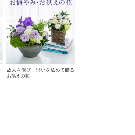
ト
故人を偲び、思いを込めて贈る
お供えの花