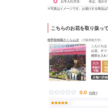
お手入れ方法
水は、花がさ
※写真はイメージです。お届けする商品は
こちらのお花を取り扱っ
牧野植物園さくらんぼ
（大阪府枚方市）
こんにちは
お花、ギフ
種類を入れ
店舗の詳細
0.0
（
）
0件