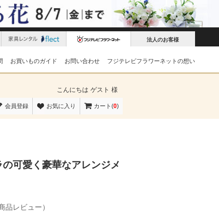
法人のお客様
問
お買いものガイド
お問い合わせ
フジテレビフラワーネットの想い
こんにちは
ゲスト 様
会員登録
お気に入り
カート(
0
)
ラの可愛く豪華なアレンジメ
の商品レビュー）