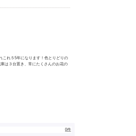
れこれ５5年になります！色とりどりの
蔵庫は３台置き、常にたくさんのお花の
0件