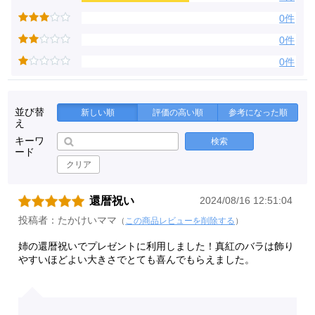
0件
0件
0件
並び替
新しい順
評価の高い順
参考になった順
え
キーワ
検索
ード
クリア
還暦祝い
2024/08/16 12:51:04
投稿者：たかけいママ
（
この商品レビューを削除する
）
姉の還暦祝いでプレゼントに利用しました！真紅のバラは飾り
やすいほどよい大きさでとても喜んでもらえました。