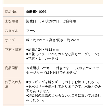
商品No.
99B454-0091
主な用途
誕生日、いい夫婦の日、ご自宅用
スタイル
ブーケ
サイズ
幅：約 22cm × 高さ/長さ：約 24cm
花材・資材
■約高さ24・幅22ｃｍ
■生花（バラ・ヒペリカムなど実もの、グリーン）
■花束ｘ１、カードx1
商品同梱
※還暦祝いのカード付きです。（それ以外のメッ
セージカードはお付けできません）
お手入れ方
■ラッピングを解かず、そのままお飾りください。
法
■保水ゼリーを使用しておりますので、水換えの必
要もありません。
■冷暖房の直風の当たらないところに置いてお楽し
みください。