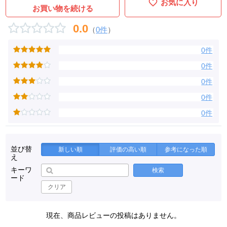
お気に入り
お買い物を続ける
0.0
（
0件
）
0件
0件
0件
0件
0件
並び替
新しい順
評価の高い順
参考になった順
え
キーワ
検索
ード
クリア
現在、商品レビューの投稿はありません。