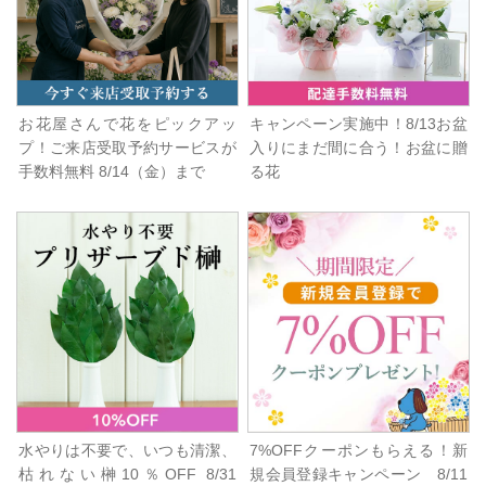
お花屋さんで花をピックアッ
キャンペーン実施中！8/13お盆
プ！ご来店受取予約サービスが
入りにまだ間に合う！お盆に贈
手数料無料 8/14（金）まで
る花
水やりは不要で、いつも清潔、
7%OFFクーポンもらえる！新
枯れない榊10％OFF 8/31
規会員登録キャンペーン 8/11