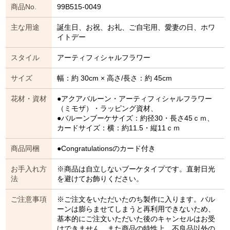
商品No.
99B515-0049
主な用途
誕生日、お祝、お礼、ご自宅用、愛妻の日、ホワ
イトデー
スタイル
アーティフィシャルフラワー
サイズ
幅：約 30cm × 高さ/長さ：約 45cm
花材・資材
●アクアバルーン・アーティフィシャルフラワー
（ミモザ）・ラッピング資材、
●バルーンブーケサイズ：約径30・長さ45ｃｍ、
カードサイズ：横：約11.5・縦11ｃｍ
商品同梱
●Congratulationsのカード付き
お手入れ方
※商品は自立しないブーケタイプです。直射日光
法
を避けてお飾りください。
ご注意事項
※ご注文をいただいたのち製作に入ります。バル
ーンは膨らませてしまうと再利用できないため、
基本的にご注文いただいた後のキャンセルはお受
けできません。また商品の特性上、不良品以外の