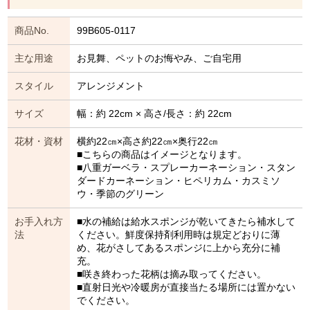
商品No.
99B605-0117
主な用途
お見舞、ペットのお悔やみ、ご自宅用
スタイル
アレンジメント
サイズ
幅：約 22cm × 高さ/長さ：約 22cm
花材・資材
横約22㎝×高さ約22㎝×奥行22㎝
■こちらの商品はイメージとなります。
■八重ガーベラ・スプレーカーネーション・スタン
ダードカーネーション・ヒペリカム・カスミソ
ウ・季節のグリーン
お手入れ方
■水の補給は給水スポンジが乾いてきたら補水して
法
ください。鮮度保持剤利用時は規定どおりに薄
め、花がさしてあるスポンジに上から充分に補
充。
■咲き終わった花柄は摘み取ってください。
■直射日光や冷暖房が直接当たる場所には置かない
でください。