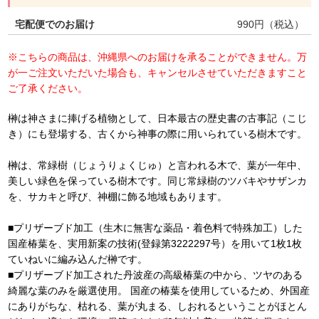
宅配便でのお届け
990
円（税込）
※こちらの商品は、沖縄県へのお届けを承ることができません。万
が一ご注文いただいた場合も、キャンセルさせていただきますこと
ご了承ください。
榊は神さまに捧げる植物として、日本最古の歴史書の古事記（こじ
き）にも登場する、古くから神事の際に用いられている樹木です。
榊は、常緑樹（じょうりょくじゅ）と言われる木で、葉が一年中、
美しい緑色を保っている樹木です。同じ常緑樹のツバキやサザンカ
を、サカキと呼び、神棚に飾る地域もあります。
■プリザーブド加工（生木に無害な薬品・着色料で特殊加工）した
国産椿葉を、実用新案の技術(登録第3222297号）を用いて1枚1枚
ていねいに編み込んだ榊です。
■プリザーブド加工された丹波産の高級椿葉の中から、ツヤのある
綺麗な葉のみを厳選使用。 国産の椿葉を使用しているため、外国産
にありがちな、枯れる、葉が丸まる、しおれるということがほとん