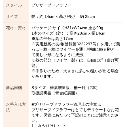
スタイル
プリザーブドフラワー
サイズ
幅：約 14cm × 高さ/長さ：約 28cm
花材・資材
パッケージ:サイズH31xW24cm 重さ90g
1本のサイズ（約）：高さ28cm x 幅14cm
※葉の部分は高さ17cm
※実用新案の技術(登録第3222297号）を用いて葉
っぱ一枚一枚にワイヤーを通し神棚に飾る榊とし
て美しい形になるように成形。
※茎の部分（ワイヤー製）は、自由に折り曲げ可
能。
※手作りのため、大きさに多少の違いが出る場合
があります。
商品同梱
Sサイズ 椿葉増量版 榊一対（2本）
取扱説明書（青台紙裏面）
お手入れ方
■プリザーブドフラワー管理上の注意点
法
プリザーブドフラワーはとてもデリケートなお花
です。保管にあたって下記のことにご注意くださ
い。
1、水やりはしない。