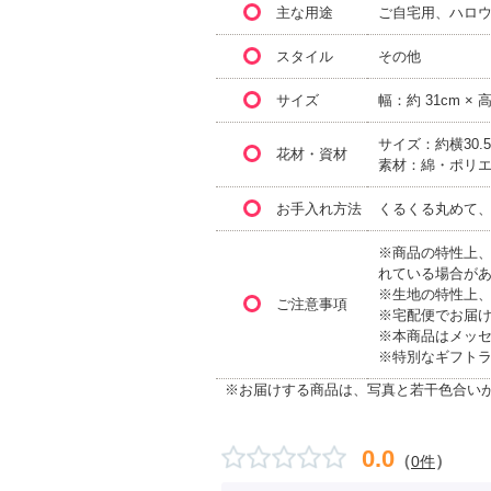
主な用途
ご自宅用、ハロ
スタイル
その他
サイズ
幅：約 31cm × 
サイズ：約横30.5
花材・資材
素材：綿・ポリ
お手入れ方法
くるくる丸めて
※商品の特性上
れている場合が
※生地の特性上
ご注意事項
※宅配便でお届
※本商品はメッ
※特別なギフト
※お届けする商品は、写真と若干色合い
0.0
（
）
0件