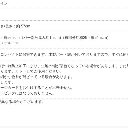
ウイン
高さ/長さ：約 57cm
・縦56.5cm（バー部分厚み約1.5cm)（布部分約横28・縦54.5cm）
エステル・木
、コンパクトに保管できます。木製バー・紐が付いておりますので、すぐに使
、ほつれ防止加工により、生地の端が茶色くなっている場合があります。また
あります。カットしてご使用ください。
、細かな色糸が混ざっている場合があります。
けします。
セージカードをお付けすることが出来ません。
ラッピンクにはなっておりません。
が異なる場合がございます。