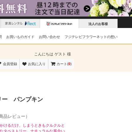
法人のお客様
問
お買いものガイド
お問い合わせ
フジテレビフラワーネットの想い
こんにちは
ゲスト 様
会員登録
お気に入り
カート(
0
)
リー パンプキン
の商品レビュー）
かけるだけ、しまうときもクルクルと
なタペストリー。ナチュラルな風合い