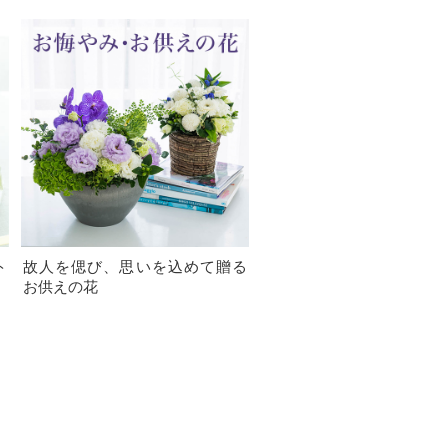
ト
故人を偲び、思いを込めて贈る
お供えの花