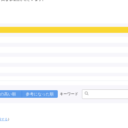
の高い順
参考になった順
キーワード
除する
）