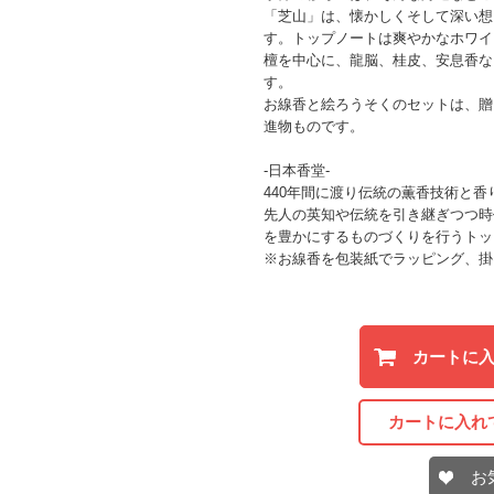
「芝山」は、懐かしくそして深い想
す。トップノートは爽やかなホワイ
檀を中心に、龍脳、桂皮、安息香な
す。
お線香と絵ろうそくのセットは、贈
進物ものです。
-日本香堂-
440年間に渡り伝統の薫香技術と
先人の英知や伝統を引き継ぎつつ時
を豊かにするものづくりを行うトッ
※お線香を包装紙でラッピング、掛
カートに
カートに入れ
お