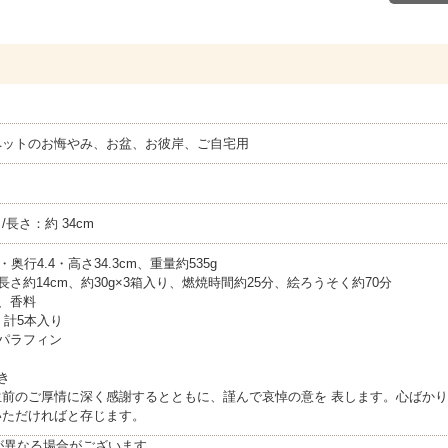
ペットのお悔やみ、お盆、お彼岸、ご自宅用
さ/長さ：約 34cm
奥行4.4・高さ34.3cm、重量約535g
さ約14cm、約30g×3箱入り、燃焼時間約25分、絵ろうそく約70分
、香料
、計5本入り
パラフィン
き
生前のご厚情に深く感謝するとともに、謹んで哀悼の意を 表します。心ばか
いただければと存じます。
が異なる場合がございます。