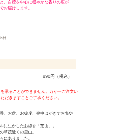
と、白檀を中心に穏やかな香りの広が
でお届けします。
月5日
990
円（税込）
けを承ることができません。万が一ご注文い
いただきますことご了承ください。
香。お盆、お彼岸、喪中はがきでお悔や
ルに生かしたお線香「芝山」。
の草茂近くの里山。
ろにありました。