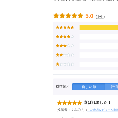
5.0
（
）
1件
並び替え
新しい順
評価
喜ばれました！
投稿者：くみみん
（
この商品レビューを削