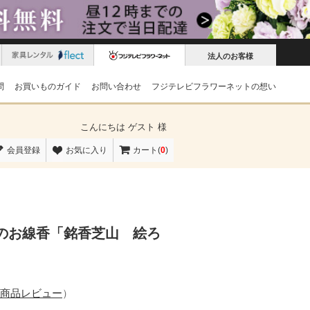
法人のお客様
問
お買いものガイド
お問い合わせ
フジテレビフラワーネットの想い
こんにちは
ゲスト 様
会員登録
お気に入り
カート(
0
)
のお線香「銘香芝山 絵ろ
の商品レビュー
）