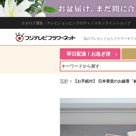
カタログ通販・テレビショッピングのディノスオンラインショップ
花のプレゼントならフラワーギフ
即日配達！お急ぎ便
TOP
>
【お手紙付】 日本香堂のお線香「