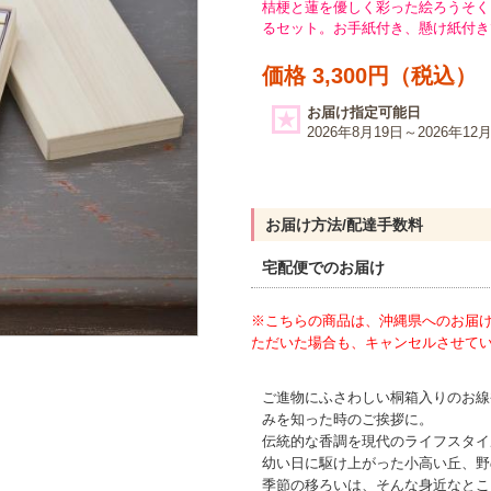
桔梗と蓮を優しく彩った絵ろうそく
るセット。お手紙付き、懸け紙付き
価格 3,300円（税込）
お届け指定可能日
2026年8月19日～2026年12
お届け方法/配達手数料
宅配便でのお届け
※こちらの商品は、沖縄県へのお届
ただいた場合も、キャンセルさせて
ご進物にふさわしい桐箱入りのお線
みを知った時のご挨拶に。
伝統的な香調を現代のライフスタイ
幼い日に駆け上がった小高い丘、野
季節の移ろいは、そんな身近なとこ