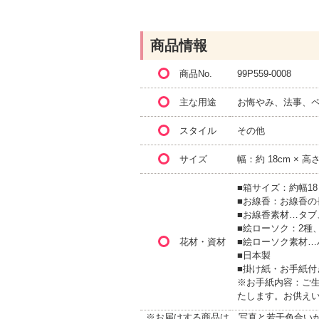
商品情報
商品No.
99P559-0008
主な用途
お悔やみ、法事、
スタイル
その他
サイズ
幅：約 18cm × 高
■箱サイズ：約幅18・
■お線香：お線香の長
■お線香素材…タブ
■絵ローソク：2種
花材・資材
■絵ローソク素材…
■日本製
■掛け紙・お手紙付
※お手紙内容：ご
たします。お供え
※お届けする商品は、写真と若干色合い