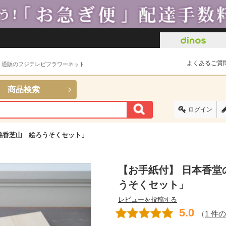
よくあるご質
ト通販のフジテレビフラワーネット
商品検索
ログイン
銘香芝山 絵ろうそくセット」
【お手紙付】 日本香堂
うそくセット」
レビューを投稿する
5.0
（
1 件