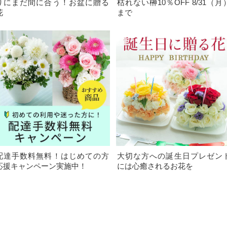
りにまだ間に合う！お盆に贈る
枯れない榊10％OFF 8/31（月
花
まで
配達手数料無料！はじめての方
大切な方への誕生日プレゼン
応援キャンペーン実施中！
には心癒されるお花を