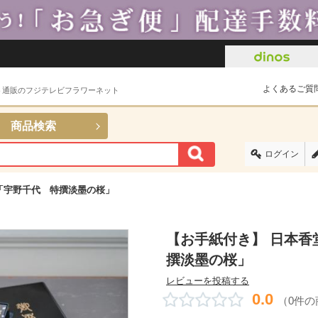
よくあるご質
ト通販のフジテレビフラワーネット
商品検索
ログイン
「宇野千代 特撰淡墨の桜」
【お手紙付き】 日本香
撰淡墨の桜」
レビューを投稿する
0.0
（0件