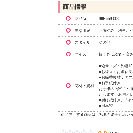
商品情報
商品No.
99P559-0009
主な用途
お悔やみ、法事、
スタイル
その他
サイズ
幅：約 16cm × 高
■箱サイズ：約幅15.
■お線香：お線香長
■お線香素材：タブ
■お手紙付き
花材・資材
お手紙の内容:ご生
たします。お供え
■掛け紙付き、「
■日本製
※お届けする商品は、写真と若干色合い