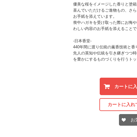
優美な桜をイメージした香りと塗箱
喜んでいただけるご進物もの、さら
お手紙を添えています。
喪中ハガキを受け取った際にお悔や
わしい内容のお手紙を添えることで
-日本香堂-
440年間に渡り伝統の薫香技術と
先人の英知や伝統を引き継ぎつつ時
を豊かにするものづくりを行うトッ
カートに
カートに入れ
お