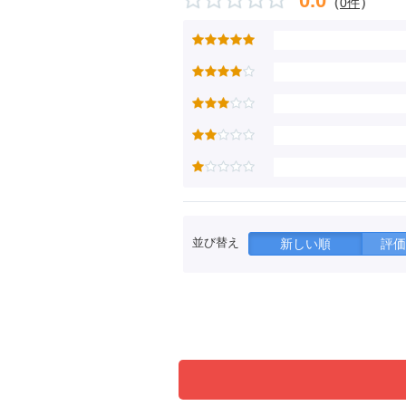
0.0
（
）
0件
並び替え
新しい順
評価