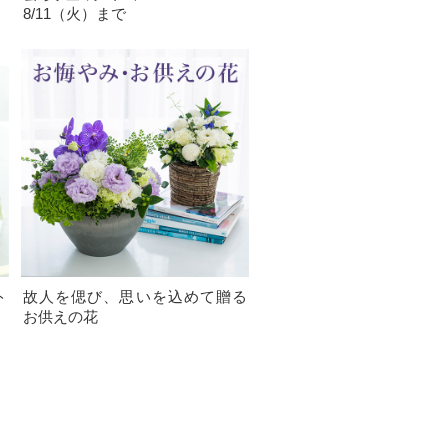
8/11（火）まで
ト
故人を偲び、思いを込めて贈る
お供えの花