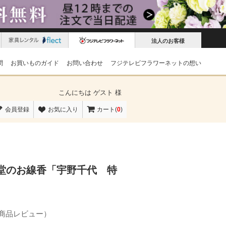
法人のお客様
問
お買いものガイド
お問い合わせ
フジテレビフラワーネットの想い
こんにちは
ゲスト 様
会員登録
お気に入り
カート(
0
)
堂のお線香「宇野千代 特
の商品レビュー）