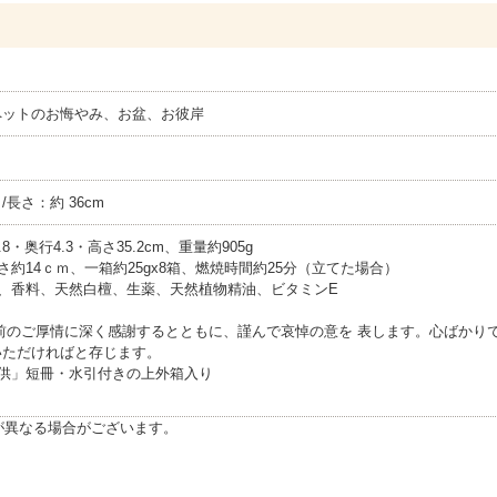
ペットのお悔やみ、お盆、お彼岸
さ/長さ：約 36cm
8・奥行4.3・高さ35.2cm、重量約905g
さ約14ｃｍ、一箱約25gx8箱、燃焼時間約25分（立てた場合）
、香料、天然白檀、生薬、天然植物精油、ビタミンE
前のご厚情に深く感謝するとともに、謹んで哀悼の意を 表します。心ばかり
いただければと存じます。
御供」短冊・水引付きの上外箱入り
が異なる場合がございます。