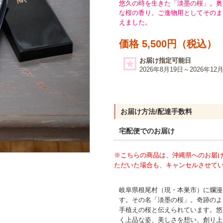
悠久の時を生きた「淡墨の桜」。奥
な桜の香り。ご進物用としてそのま
えました。
価格 5,500円（税込）
お届け指定可能日
2026年8月19日～2026年12
お届け方法/配達手数料
宅配便でのお届け
※こちらの商品は、沖縄県へのお届
ただいた場合も、キャンセルさせて
岐阜県根尾村（現・本巣市）に爛漫
す。その名「淡墨の桜」。奇跡のよ
手植えの桜と伝えられています。悠
く上品な姿、美しさを想い、創り上