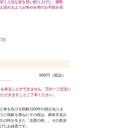
深く上品な姿を想い創り上げた、優艶
ま送れるようお悔やみ用のお手紙を添
月7日
990
円（税込）
けを承ることができません。万が一ご注文い
いただきますことご了承ください。
と春を告げる樹齢1500年の桜がありま
うに樹齢を重ねたその桜は、継体天皇お
久の時を生きた「淡墨の桜」。その奥深
げたお線香です。