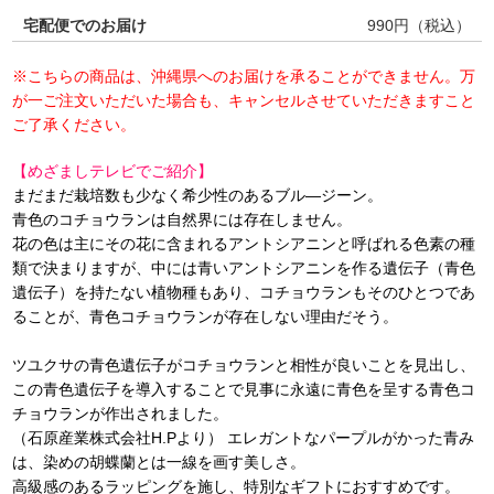
宅配便でのお届け
990
円（税込）
※こちらの商品は、沖縄県へのお届けを承ることができません。万
が一ご注文いただいた場合も、キャンセルさせていただきますこと
ご了承ください。
【めざましテレビでご紹介】
まだまだ栽培数も少なく希少性のあるブル―ジーン。
青色のコチョウランは自然界には存在しません。
花の色は主にその花に含まれるアントシアニンと呼ばれる色素の種
類で決まりますが、中には青いアントシアニンを作る遺伝子（青色
遺伝子）を持たない植物種もあり、コチョウランもそのひとつであ
ることが、青色コチョウランが存在しない理由だそう。
ツユクサの青色遺伝子がコチョウランと相性が良いことを見出し、
この青色遺伝子を導入することで見事に永遠に青色を呈する青色コ
チョウランが作出されました。
（石原産業株式会社H.Pより） エレガントなパープルがかった青み
は、染めの胡蝶蘭とは一線を画す美しさ。
高級感のあるラッピングを施し、特別なギフトにおすすめです。