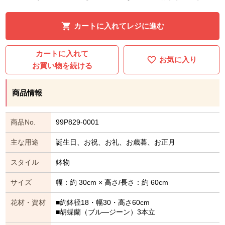
カートに入れてレジに進む
カートに入れて
お気に入り
お買い物を続ける
商品情報
商品No.
99P829-0001
主な用途
誕生日、お祝、お礼、お歳暮、お正月
スタイル
鉢物
サイズ
幅：約 30cm × 高さ/長さ：約 60cm
花材・資材
■約鉢径18・幅30・高さ60cm
■胡蝶蘭（ブル―ジーン）3本立