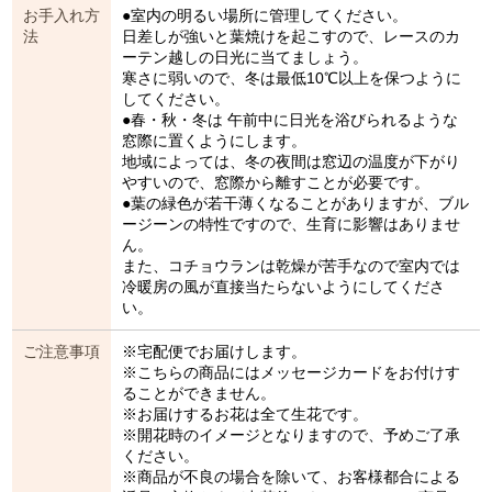
お手入れ方
●室内の明るい場所に管理してください。
法
日差しが強いと葉焼けを起こすので、レースのカ
ーテン越しの日光に当てましょう。
寒さに弱いので、冬は最低10℃以上を保つように
してください。
●春・秋・冬は 午前中に日光を浴びられるような
窓際に置くようにします。
地域によっては、冬の夜間は窓辺の温度が下がり
やすいので、窓際から離すことが必要です。
●葉の緑色が若干薄くなることがありますが、ブル
ージーンの特性ですので、生育に影響はありませ
ん。
また、コチョウランは乾燥が苦手なので室内では
冷暖房の風が直接当たらないようにしてくださ
い。
ご注意事項
※宅配便でお届けします。
※こちらの商品にはメッセージカードをお付けす
ることができません。
※お届けするお花は全て生花です。
※開花時のイメージとなりますので、予めご了承
ください。
※商品が不良の場合を除いて、お客様都合による