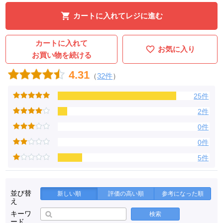
カートに入れてレジに進む
カートに入れて
お気に入り
お買い物を続ける
4.31
（
32件
）
25件
2件
0件
0件
5件
並び替
新しい順
評価の高い順
参考になった順
え
キーワ
検索
ード