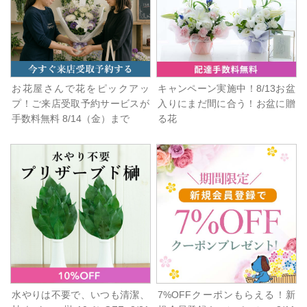
お花屋さんで花をピックアッ
キャンペーン実施中！8/13お盆
プ！ご来店受取予約サービスが
入りにまだ間に合う！お盆に贈
手数料無料 8/14（金）まで
る花
水やりは不要で、いつも清潔、
7%OFFクーポンもらえる！新