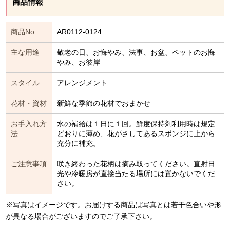
商品情報
商品No.
AR0112-0124
主な用途
敬老の日、お悔やみ、法事、お盆、ペットのお悔
やみ、お彼岸
スタイル
アレンジメント
花材・資材
新鮮な季節の花材でおまかせ
お手入れ方
水の補給は１日に１回。鮮度保持剤利用時は規定
法
どおりに薄め、花がさしてあるスポンジに上から
充分に補充。
ご注意事項
咲き終わった花柄は摘み取ってください。直射日
光や冷暖房が直接当たる場所には置かないでくだ
さい。
※写真はイメージです。お届けする商品は写真とは若干色合いや形
が異なる場合がございますのでご了承下さい。