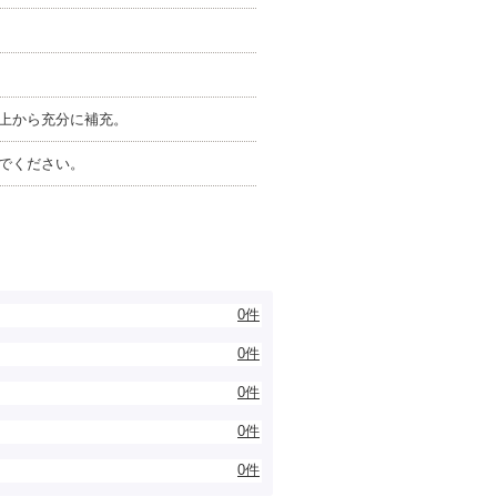
上から充分に補充。
でください。
0件
0件
0件
0件
0件