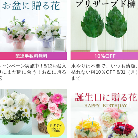
キャンペーン実施中！8/13お盆入
水やりは不要で、いつも清潔
りにまだ間に合う！お盆に贈る
枯れない榊10％OFF 8/31（月
花
まで