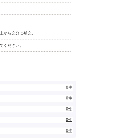
上から充分に補充。
でください。
0件
0件
0件
0件
0件