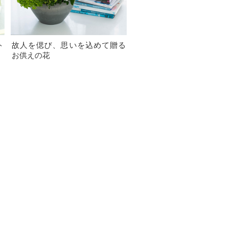
ト
故人を偲び、思いを込めて贈る
お供えの花