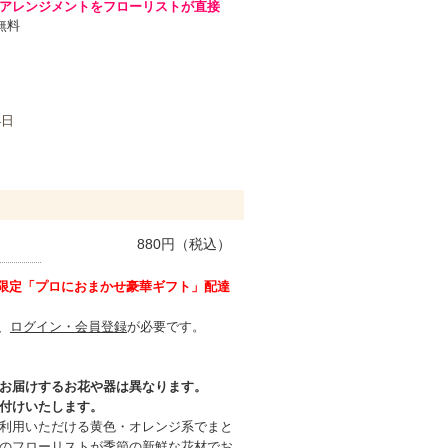
アレンジメントをフローリストが直接
無料
4日
880
円（税込）
様限定「プロにおまかせ豪華ギフト」配達
、
ログイン・会員登録
が必要です。
お届けするお花や器は異なります。
付けいたします。
利用いただける黄色・オレンジ系でまと
のフローリストが季節の新鮮な花材でお