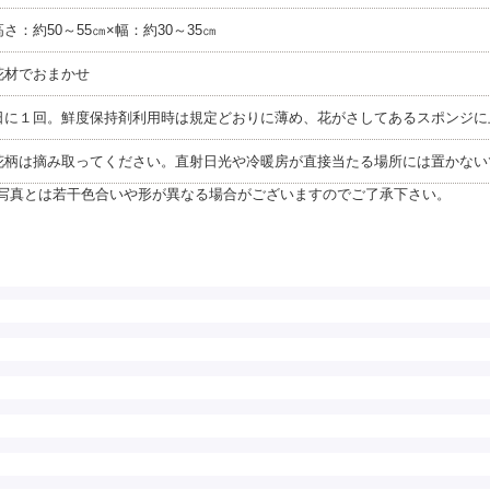
さ：約50～55㎝×幅：約30～35㎝
花材でおまかせ
日に１回。鮮度保持剤利用時は規定どおりに薄め、花がさしてあるスポンジに
花柄は摘み取ってください。直射日光や冷暖房が直接当たる場所には置かない
写真とは若干色合いや形が異なる場合がございますのでご了承下さい。