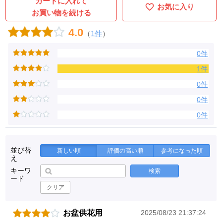
カートに入れて
お気に入り
お買い物を続ける
4.0
（
1件
）
0件
1件
0件
0件
0件
並び替
新しい順
評価の高い順
参考になった順
え
キーワ
検索
ード
クリア
お盆供花用
2025/08/23 21:37:24