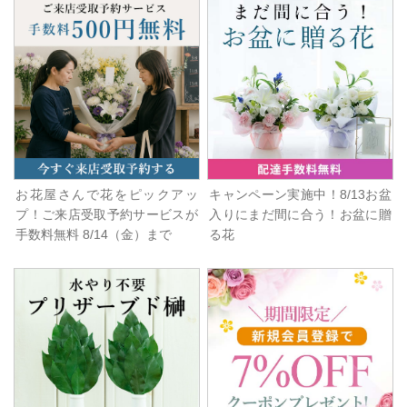
お花屋さんで花をピックアッ
キャンペーン実施中！8/13お盆
プ！ご来店受取予約サービスが
入りにまだ間に合う！お盆に贈
手数料無料 8/14（金）まで
る花