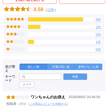
4.58
（
12件
）
9件
2件
0件
1件
0件
並び替
新しい順
評価の高い順
参考になった順
え
キーワ
検索
ード
クリア
ワンちゃんのお供え
2026/08/02 20:46:50
投稿者：のり
（
この商品レビューを削除する
）