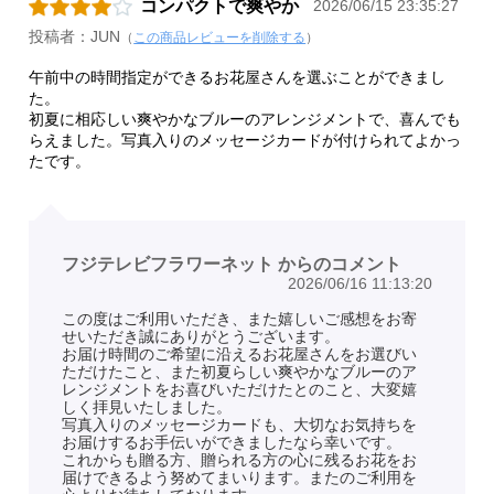
コンパクトで爽やか
2026/06/15 23:35:27
投稿者：JUN
（
この商品レビューを削除する
）
午前中の時間指定ができるお花屋さんを選ぶことができまし
た。
初夏に相応しい爽やかなブルーのアレンジメントで、喜んでも
らえました。写真入りのメッセージカードが付けられてよかっ
たです。
フジテレビフラワーネット からのコメント
2026/06/16 11:13:20
この度はご利用いただき、また嬉しいご感想をお寄
せいただき誠にありがとうございます。
お届け時間のご希望に沿えるお花屋さんをお選びい
ただけたこと、また初夏らしい爽やかなブルーのア
レンジメントをお喜びいただけたとのこと、大変嬉
しく拝見いたしました。
写真入りのメッセージカードも、大切なお気持ちを
お届けするお手伝いができましたなら幸いです。
これからも贈る方、贈られる方の心に残るお花をお
届けできるよう努めてまいります。またのご利用を