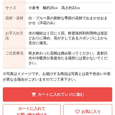
サイズ
※参考 幅約25㎝ 高さ約22㎝
花材・資材
白・ブルー系の新鮮な季節の花材でおまかせおま
かせ（洋花のみ）
お手入れ方
水の補給は１日に１回。鮮度保持剤利用時は規定
法
どおりに薄め、花がさしてあるスポンジに上から
充分に補充。
ご注意事項
咲き終わった花柄は摘み取ってください。直射日
光や冷暖房が直接当たる場所には置かないでくだ
さい。
※写真はイメージです。お届けする商品は写真とは若干色合いや形
が異なる場合がございますのでご了承下さい。
カートに入れてレジに進む
カートに入れて
お気に入り
お買い物を続ける