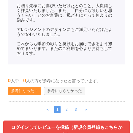
お贈り先様にお喜びいただけたとのこと、大変嬉し
く拝見いたしました。また、「自分にも欲しいと思
うくらい」とのお言葉は、私どもにとって何よりの
励みです。
アレンジメントのデザインにもご満足いただけたよ
うで安心いたしました。
これからも季節の彩りと笑顔をお届けできるよう努
めてまいります。またのご利用を心よりお待ちして
おります。
0
0
人中、
人の方が参考になったと言っています。
参考になった！
参考にならなかった
＜
1
2
3
＞
ログインしてレビューを投稿（新規会員登録もこちらか