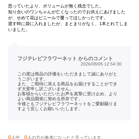
思っていたより、ボリュームが無く残念でした。
知り合いのワンちゃんが亡くなったのでお供えにあげました
が、せめて花はビニールで覆ってほしかったです。
渡す時に袋に入れましたが、まとまりがなく、1本とれてしま
いました。
フジテレビフラワーネット からのコメント
2026/08/05 12:54:30
この度は商品の評価をいただきまして誠にありがと
うございます。
また、ご期待に添える商品をお届けすることができ
ず大変申し訳ございません。
お客様からいただいたお声を真摯に受け止め、より
よい商品開発に努める所存です。
今後ともフジテレビフラワーネットをご愛顧賜りま
すよう宜しくお願いいたします。
0
0
人中、
人の方が参考になったと言っています。