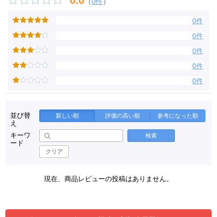
0.0
（
0件
）
0件
0件
0件
0件
0件
並び替
新しい順
評価の高い順
参考になった順
え
キーワ
検索
ード
クリア
現在、商品レビューの投稿はありません。