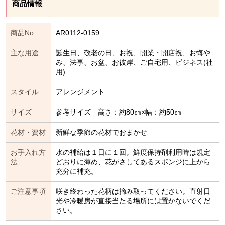
商品情報
商品No.
AR0112-0159
主な用途
誕生日、敬老の日、お祝、開業・開店祝、お悔や
み、法事、お盆、お彼岸、ご自宅用、ビジネス(社
用)
スタイル
アレンジメント
サイズ
参考サイズ 高さ：約80㎝×幅：約50㎝
花材・資材
新鮮な季節の花材でおまかせ
お手入れ方
水の補給は１日に１回。鮮度保持剤利用時は規定
法
どおりに薄め、花がさしてあるスポンジに上から
充分に補充。
ご注意事項
咲き終わった花柄は摘み取ってください。直射日
光や冷暖房が直接当たる場所には置かないでくだ
さい。