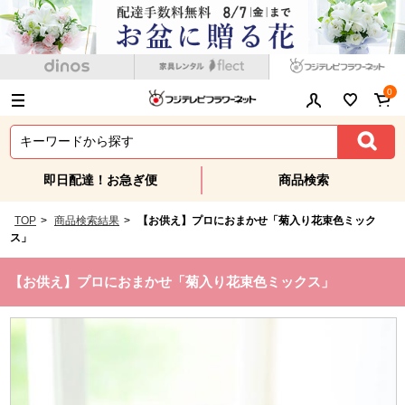
0
即日配達！お急ぎ便
商品検索
TOP
>
商品検索結果
>
【お供え】プロにおまかせ「菊入り花束色ミック
ス」
【お供え】プロにおまかせ「菊入り花束色ミックス」