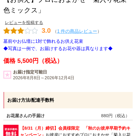
色ミックス」
レビューを投稿する
3.0
（
1 件の商品レビュー
）
墓前やお仏壇に1対で飾れるお供え花束
◆写真は一例で、お届けするお花や器は異なります◆
価格 5,500円（税込）
お届け指定可能日
2026年8月8日～2026年12月4日
お届け方法/配達手数料
お花屋さんの手届け
880
円（税込）
【8/31（月）締切】会員様限定 「秋のお彼岸早期予約キ
ャンペーン」
お彼岸におすすめプロにおまかせ「菊入り花