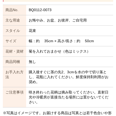
商品No.
BQ0112-0073
主な用途
お悔やみ、お盆、お彼岸、ご自宅用
スタイル
花束
サイズ
幅：約 35cm × 高さ/長さ：約 50cm
花材・資材
菊を入れておまかせ（色はミックス）
商品同梱
無し
お手入れ方
購入後すぐに茎の先2、3cmを水の中で切り落と
法
し、花瓶に入れてください。鮮度保持剤利用がお
奨め。
ご注意事項
咲き終わった花柄は摘み取ってください。直射日
光や冷暖房が直接当たる場所には置かないでくだ
さい。
※写真はイメージです。お届けする商品は写真とは若干色合いや形