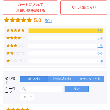
カートに入れて
お気に入り
お買い物を続ける
5.0
（
5件
）
5件
0件
0件
0件
0件
並び替
新しい順
評価の高い順
参考になった順
え
キーワ
検索
ード
クリア