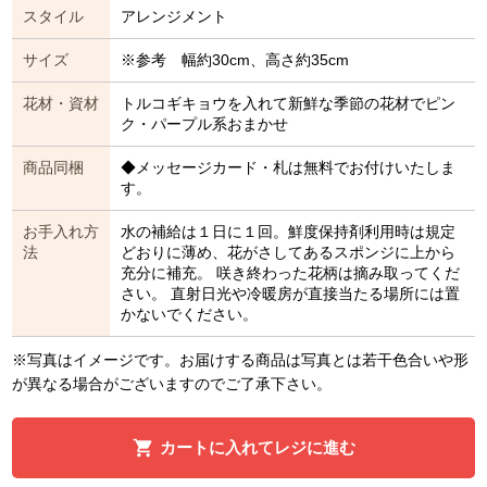
スタイル
アレンジメント
サイズ
※参考 幅約30cm、高さ約35cm
花材・資材
トルコギキョウを入れて新鮮な季節の花材でピン
ク・パープル系おまかせ
商品同梱
◆メッセージカード・札は無料でお付けいたしま
す。
お手入れ方
水の補給は１日に１回。鮮度保持剤利用時は規定
法
どおりに薄め、花がさしてあるスポンジに上から
充分に補充。 咲き終わった花柄は摘み取ってくだ
さい。 直射日光や冷暖房が直接当たる場所には置
かないでください。
※写真はイメージです。お届けする商品は写真とは若干色合いや形
が異なる場合がございますのでご了承下さい。
カートに入れてレジに進む