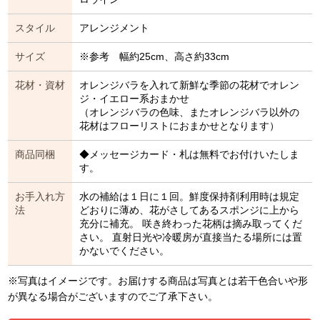
スタイル
アレンジメント
サイズ
※参考 幅約25cm、高さ約33cm
花材・資材
オレンジバラを入れて新鮮な季節の花材でオレン
ジ・イエロー系おまかせ
（オレンジバラの色味、またオレンジバラ以外の
花材はフローリストにおまかせとなります）
商品同梱
◆メッセージカード・札は無料でお付けいたしま
す。
お手入れ方
水の補給は１日に１回。鮮度保持剤利用時は規定
法
どおりに薄め、花がさしてあるスポンジに上から
充分に補充。 咲き終わった花柄は摘み取ってくだ
さい。 直射日光や冷暖房が直接当たる場所には置
かないでください。
※写真はイメージです。お届けする商品は写真とは若干色合いや形
が異なる場合がございますのでご了承下さい。