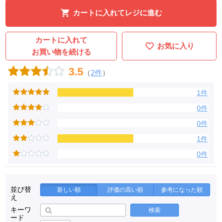
カートに入れてレジに進む
カートに入れて
お気に入り
お買い物を続ける
3.5
（
2件
）
1件
0件
0件
1件
0件
並び替
新しい順
評価の高い順
参考になった順
え
キーワ
検索
ード