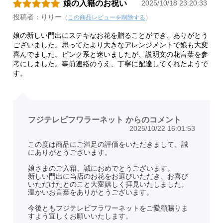
娘の入籍のお祝い
2025/10/18 23:20:33
投稿者：りりー
（
この商品レビューを削除する
）
娘の新しい門出にステキなお花を贈ることができ、ありがとう
ございました。思ってたより大きなアレンジメントで娘も大変
喜んでました。ピンク系と迷いましたが、説明文の花言葉を参
考にしました。事前連絡のうえ、丁寧に配達してくれたようで
す。
フジテレビフワラーネット からのコメント
2025/10/22 16:01:53
この度は商品にご満足の評価をいただきまして、誠
にありがとうございます。
娘さまのご入籍、誠におめでとうございます。
新しい門出に当店のお花をお選びいただき、お喜び
いただけたとのこと大変嬉しく拝見いたしました。
温かいお言葉をありがとうございます。
今後ともフジテレビフラワーネットをご愛顧賜りま
すよう宜しくお願いいたします。