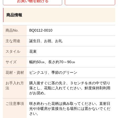
お買い物を続ける
商品情報
商品No.
BQ0112-0010
主な用途
誕生日、お祝、お礼
スタイル
花束
サイズ
幅約50㎝、長さ約70～90㎝
花材・資材
ピンクユリ、季節のグリーン
お手入れ方
購入後すぐに茎の先２、３センチを水の中で切り
法
落とし、花瓶に入れてください。鮮度保持剤利用
がお奨め。
ご注意事項
咲き終わった花柄は摘み取ってください。直射日
光や冷暖房が直接当たる場所には置かないでくだ
さい。