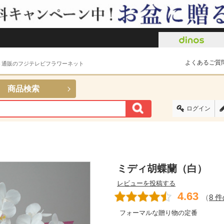
よくあるご質
ト通販のフジテレビフラワーネット
商品検索
ログイン
）
ミディ胡蝶蘭（白）
レビューを投稿する
4.63
（
8 
フォーマルな贈り物の定番