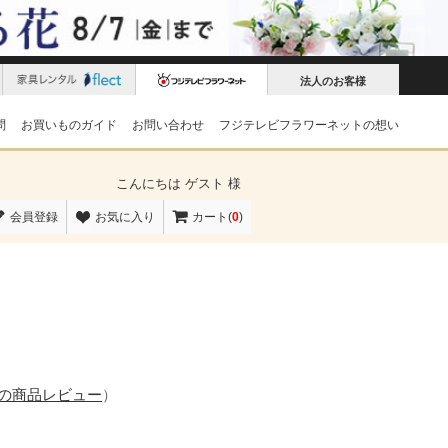
法人のお客様
問
お買いものガイド
お問い合わせ
フジテレビフラワーネットの想い
こんにちは
ゲスト 様
会員登録
お気に入り
カート(
0
)
件の商品レビュー
）