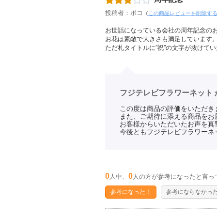
投稿者：ポコ
（
この商品レビューを削除す
お世話になっている会社の周年記念の
お花は素敵で大きさも満足しています
ただ札タイトルに”祝”の文字が抜けて
フジテレビフラワーネット 
この度は商品の評価をいただき
また、ご期待に添える商品をお
お客様からいただいたお声を真
今後ともフジテレビフラワーネ
0
0
人中、
人の方が参考になったと言っ
参考になった！
参考にならなかっ