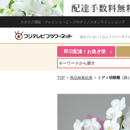
カタログ通販・テレビショッピングのディノスオンラインショップ
花のプレゼントならフラワーギフ
即日配達！お急ぎ便
TOP
>
商品検索結果
>
ミディ胡蝶蘭（白