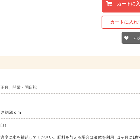
カートに
カートに入れ
お
お正月、開業・開店祝
高さ約50ｃｍ
（白）
適度に水を補給してください。肥料を与える場合は液体を利用し1ヶ月に1度