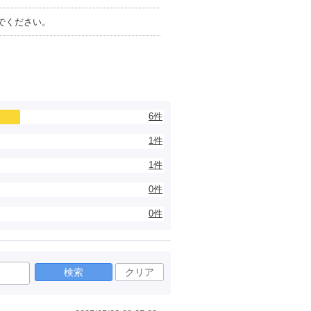
でください。
6件
1件
1件
0件
0件
検索
クリア