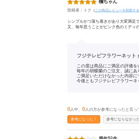
欄ちゃん
投稿者：トク
（
この商品レビューを削除す
シンプルかつ落ち着きがあり大変満足
又、毎年思うことがピンク色のミディ
フジテレビフラワーネット 
この度は商品にご満足の評価を
毎年の胡蝶蘭のご注文、誠にあ
ご満足いただけなかった内容に
今後ともフジテレビフラワーネ
0
0
人中、
人の方が参考になったと言っ
参考になった！
参考にならなかっ
周年記念