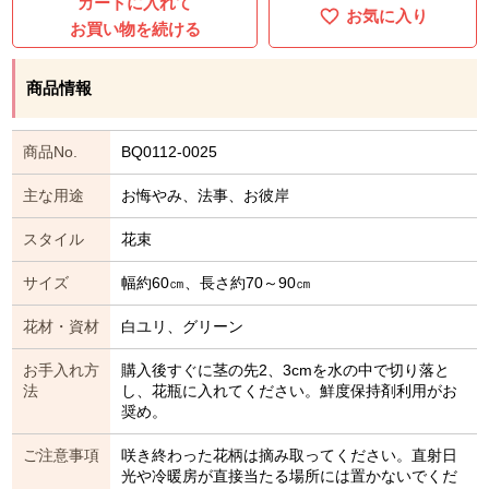
カートに入れて
お気に入り
お買い物を続ける
商品情報
商品No.
BQ0112-0025
主な用途
お悔やみ、法事、お彼岸
スタイル
花束
サイズ
幅約60㎝、長さ約70～90㎝
花材・資材
白ユリ、グリーン
お手入れ方
購入後すぐに茎の先2、3cmを水の中で切り落と
法
し、花瓶に入れてください。鮮度保持剤利用がお
奨め。
ご注意事項
咲き終わった花柄は摘み取ってください。直射日
光や冷暖房が直接当たる場所には置かないでくだ