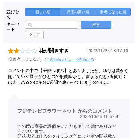
並び替
新しい順
評価の高い順
参考になった順
え
キーワ
検索
ード
クリア
花が開きすぎ
2022/10/22 13:17:16
投稿者：えいほう
（
この商品レビューを削除する
）
コメントの中で【全部つぼみ】とありましたが、ゆりは蕾から
開いていく様子がひとつの醍醐味かと。蕾からだと2週間近く
は楽しめるのに多分1週間で終わってしまうのでは…
フジテレビフラワーネット からのコメント
2022/10/25 15:57:48
この度は商品の評価をいただきまして誠にありがと
うございます。
開花状況は仕入のタイミング等により蕾や開花数が