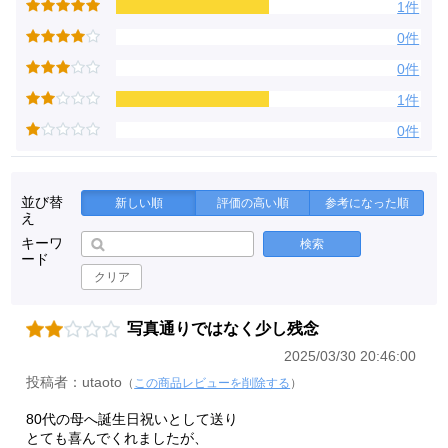
1件
0件
0件
1件
0件
並び替
新しい順
評価の高い順
参考になった順
え
キーワ
検索
ード
クリア
写真通りではなく少し残念
2025/03/30 20:46:00
投稿者：utaoto
（
この商品レビューを削除する
）
80代の母へ誕生日祝いとして送り
とても喜んでくれましたが、