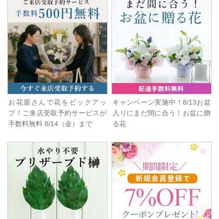
お花屋さんで花をピックアッ
キャンペーン実施中！8/13お盆
プ！ご来店受取予約サービスが
入りにまだ間に合う！お盆に贈
手数料無料 8/14（金）まで
る花