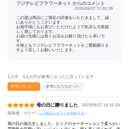
フジテレビフラワーネット からのコメント
2025/04/27 17:01:39
この度は商品にご満足の評価をいただきまして、誠
にありがとうございます。
お相手様にもお喜びいただけたようで私共も大変嬉
しく感じております。
お届け先様には長くお花をお飾り頂けたら幸いで
す。
今後ともフジテレビフラワーネットをご愛顧賜りま
すよう宜しくお願いいたします。
1
1
人中、
人の方が参考になったと言っています。
参考になった！
参考にならなかった
母の日に贈りました
2025/04/27 16:31:20
投稿者：りりー
（
この商品レビューを削除する
）
母の日の為注文しました。ピンクのカーネーションで柔らかい
雰囲気の可愛いアレンジメントでした。母も喜んでくれて、送