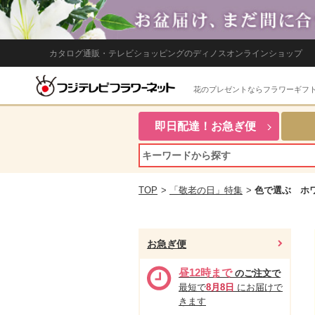
カタログ通販・テレビショッピングのディノスオンラインショップ
花のプレゼントならフラワーギフ
即日配達！お急ぎ便
TOP
>
「敬老の日」特集
>
色で選ぶ ホ
お急ぎ便
昼12時まで
のご注文で
最短で
8月8日
にお届けで
きます