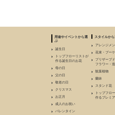
用途やイベントから選
スタイルから
ぶ
アレンジメ
誕生日
花束・ブー
トップフローリストが
プリザーブ
作る誕生日のお花
フラワー・
母の日
観葉植物
父の日
蘭鉢
敬老の日
スタンド花
クリスマス
トップフロ
お正月
作るプレミ
成人のお祝い
バレンタイン