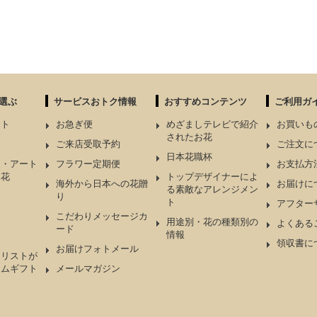
選ぶ
サービスおトク情報
おすすめコンテンツ
ご利用ガ
ント
お急ぎ便
めざましテレビで紹介
お買いも
されたお花
ケ
ご来店受取予約
ご注文に
日本花職杯
ド・アート
フラワー定期便
お支払方
造花
トップデザイナーによ
海外から日本への花贈
お届けに
る素敵なアレンジメン
り
ト
アフター
こだわりメッセージカ
用途別・花の種類別の
よくある
ード
情報
領収書に
お届けフォトメール
ーリストが
アムギフト
メールマガジン