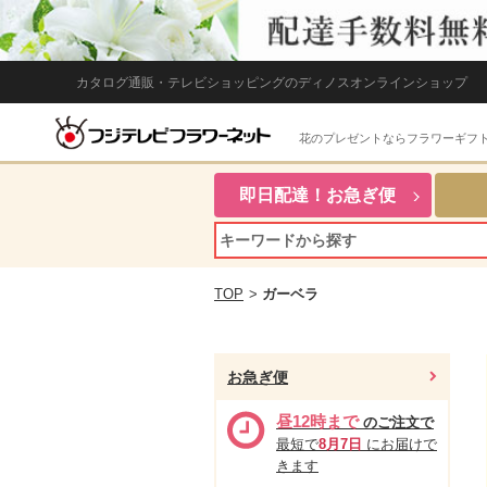
カタログ通販・テレビショッピングのディノスオンラインショップ
花のプレゼントならフラワーギフ
即日配達！お急ぎ便
TOP
>
ガーベラ
お急ぎ便
昼12時まで
のご注文で
最短で
8月7日
にお届けで
きます