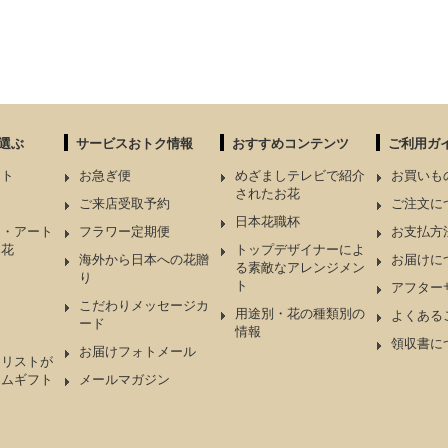
選ぶ
サービスおトク情報
おすすめコンテンツ
ご利用ガ
ント
お急ぎ便
めざましテレビで紹介
お買いも
されたお花
ケ
ご来店受取予約
ご注文に
日本花職杯
ド・アート
フラワー定期便
お支払方
造花
トップデザイナーによ
海外から日本への花贈
お届けに
る素敵なアレンジメン
り
ト
アフター
こだわりメッセージカ
用途別・花の種類別の
よくある
ード
情報
領収書に
お届けフォトメール
ーリストが
アムギフト
メールマガジン