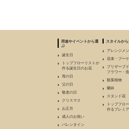
用途やイベントから選
スタイルから
ぶ
アレンジメ
誕生日
花束・ブー
トップフローリストが
プリザーブ
作る誕生日のお花
フラワー・
母の日
観葉植物
父の日
蘭鉢
敬老の日
スタンド花
クリスマス
トップフロ
お正月
作るプレミ
成人のお祝い
バレンタイン