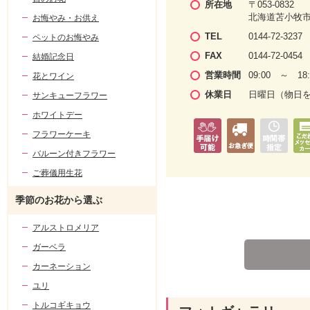
所在地
〒053-0832
北海道苫小牧
お悔やみ・お供え
TEL
0144-72-3237
ペットのお悔やみ
FAX
0144-72-0454
結婚記念日
営業時間
09:00 ～ 18:
花とワイン
休業日
日曜日（物日
サンキューフラワー
ホワイトデー
フラワーケーキ
バルーン付きフラワー
ご葬儀用生花
季節のお花から選ぶ
アルストロメリア
ガーベラ
カーネーション
ユリ
トルコギキョウ