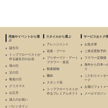
用途やイベントから選
スタイルから選ぶ
サービスおトク
ぶ
アレンジメント
お急ぎ便
誕生日
花束・ブーケ
ご来店受取予約
トップフローリストが
プリザーブド・アート
フラワー定期便
作る誕生日のお花
フラワー・造花
海外から日本へ
母の日
観葉植物
り
父の日
蘭鉢
こだわりメッセ
敬老の日
ード
スタンド花
クリスマス
お届けフォトメ
トップフローリストが
お正月
作るプレミアムギフト
メールマガジン
成人のお祝い
バレンタイン