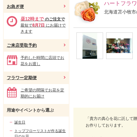
ハートフラワ
お急ぎ便
北海道苫小牧市
昼12時まで
のご注文で
最短で
8月7日
にお届けで
きます
ご来店受取予約
予約した時間に店頭でお
花をお渡し
フラワー定期便
ご希望の間隔でお花を定
期的にお届け
用途やイベントから選ぶ
「貴方の真心を花に託して贈
誕生日
お作りしております。
トップフローリストが作る誕生
日のお花