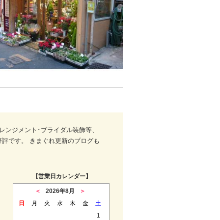
レンジメント･ブライダル装飾等、
好評です。 きまぐれ更新のブログも
【営業日カレンダー】
＜
2026年8月
＞
日
月
火
水
木
金
土
1