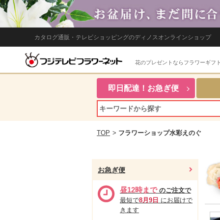
カタログ通販・テレビショッピングのディノスオンラインショップ
花のプレゼントならフラワーギフ
即日配達！お急ぎ便
TOP
>
フラワーショップ水彩えのぐ
お急ぎ便
昼12時まで
のご注文で
最短で
8月9日
にお届けで
きます