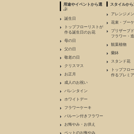
用途やイベントから選
スタイルから
ぶ
アレンジメ
誕生日
花束・ブー
トップフローリストが
プリザーブ
作る誕生日のお花
フラワー・
母の日
観葉植物
父の日
蘭鉢
敬老の日
スタンド花
クリスマス
トップフロ
お正月
作るプレミ
成人のお祝い
バレンタイン
ホワイトデー
フラワーケーキ
バルーン付きフラワー
お悔やみ・お供え
ペットのお悔やみ