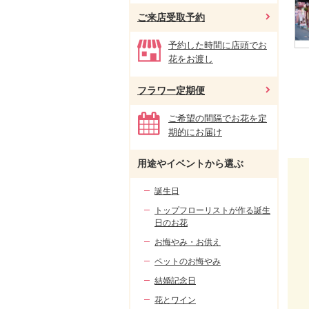
ご来店受取予約
予約した時間に店頭でお
花をお渡し
フラワー定期便
ご希望の間隔でお花を定
期的にお届け
用途やイベントから選ぶ
誕生日
トップフローリストが作る誕生
日のお花
お悔やみ・お供え
ペットのお悔やみ
結婚記念日
花とワイン