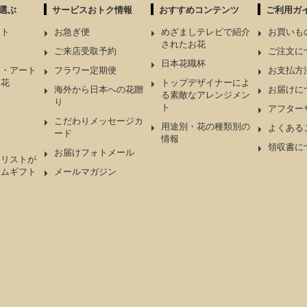
選ぶ
サービスおトク情報
おすすめコンテンツ
ご利用ガ
ント
お急ぎ便
めざましテレビで紹介
お買いも
されたお花
ケ
ご来店受取予約
ご注文に
日本花職杯
ド・アート
フラワー定期便
お支払方
造花
トップデザイナーによ
海外から日本への花贈
お届けに
る素敵なアレンジメン
り
ト
アフター
こだわりメッセージカ
用途別・花の種類別の
よくある
ード
情報
領収書に
お届けフォトメール
ーリストが
アムギフト
メールマガジン