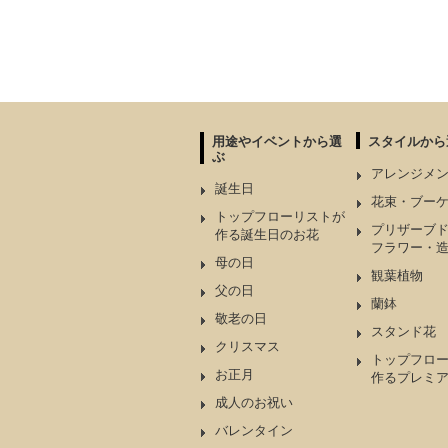
用途やイベントから選
スタイルから
ぶ
アレンジメ
誕生日
花束・ブー
トップフローリストが
プリザーブ
作る誕生日のお花
フラワー・
母の日
観葉植物
父の日
蘭鉢
敬老の日
スタンド花
クリスマス
トップフロ
お正月
作るプレミ
成人のお祝い
バレンタイン