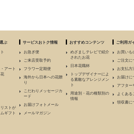
選ぶ
サービスおトク情報
おすすめコンテンツ
ご利用ガ
ント
お急ぎ便
めざましテレビで紹介
お買いも
されたお花
ケ
ご来店受取予約
ご注文に
日本花職杯
ド・アート
フラワー定期便
お支払方
造花
トップデザイナーによ
海外から日本への花贈
お届けに
る素敵なアレンジメン
り
ト
アフター
こだわりメッセージカ
用途別・花の種類別の
よくある
ード
情報
領収書に
お届けフォトメール
ーリストが
アムギフト
メールマガジン