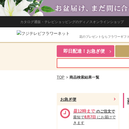
カタログ通販・テレビショッピングのディノスオンラインショップ
花のプレゼントならフラワーギフ
即日配達！お急ぎ便
TOP
>
商品検索結果一覧
お急ぎ便
昼12時まで
のご注文で
最短で
8月7日
にお届けで
きます