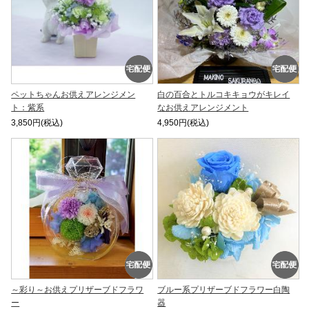
ペットちゃんお供えアレンジメン
白の百合とトルコキキョウがキレイ
ト：紫系
なお供えアレンジメント
3,850円(税込)
4,950円(税込)
～彩り～お供えプリザーブドフラワ
ブルー系プリザーブドフラワー白陶
ー
器