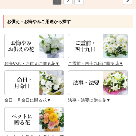
1
2
3
お供え・お悔やみご用途から探す
お悔やみ・お供えに贈る花▼
ご霊前・四十九日に贈る花▼
命日・月命日に贈る花▼
法事・法要に贈る花▼