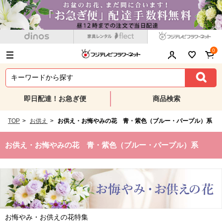
0
即日配達！お急ぎ便
商品検索
TOP
>
お供え
>
お供え・お悔やみの花 青・紫色（ブルー・パープル）系
お供え・お悔やみの花 青・紫色（ブルー・パープル）系
お悔やみ・お供えの花特集