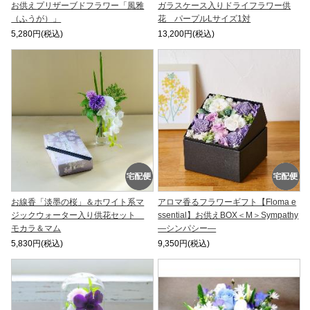
お供えプリザーブドフラワー「風雅
ガラスケース入りドライフラワー供
（ふうが）」
花 パープルLサイズ1対
5,280円(税込)
13,200円(税込)
お線香「淡墨の桜」＆ホワイト系マ
アロマ香るフラワーギフト【Floma e
ジックウォーター入り供花セット
ssential】お供えBOX＜M＞Sympathy
モカラ＆マム
―シンパシー―
5,830円(税込)
9,350円(税込)