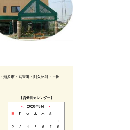
町・知多市・武豊町・阿久比町・半田
【営業日カレンダー】
＜
2026年8月
＞
日
月
火
水
木
金
土
1
2
3
4
5
6
7
8