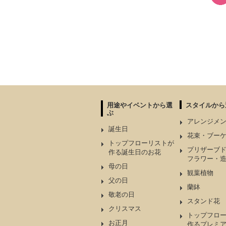
用途やイベントから選
スタイルから
ぶ
アレンジメ
誕生日
花束・ブー
トップフローリストが
プリザーブ
作る誕生日のお花
フラワー・
母の日
観葉植物
父の日
蘭鉢
敬老の日
スタンド花
クリスマス
トップフロ
お正月
作るプレミ