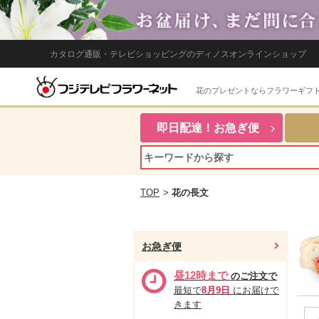
カタログ通販・テレビショッピングのディノスオンラインショップ
花のプレゼントならフラワーギフ
即日配達！お急ぎ便
TOP
>
花の長文
お急ぎ便
昼12時まで
のご注文で
最短で
8月9日
にお届けで
きます