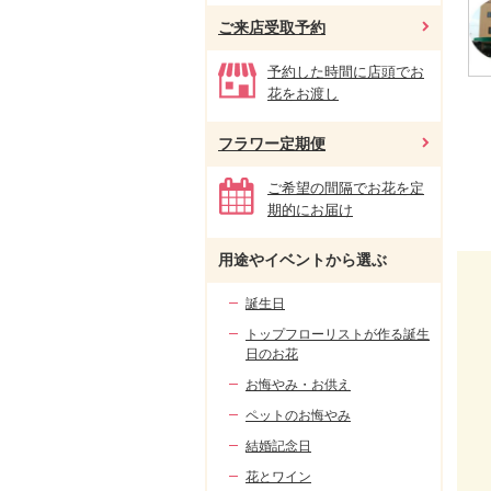
ご来店受取予約
予約した時間に店頭でお
花をお渡し
フラワー定期便
ご希望の間隔でお花を定
期的にお届け
用途やイベントから選ぶ
誕生日
トップフローリストが作る誕生
日のお花
お悔やみ・お供え
ペットのお悔やみ
結婚記念日
花とワイン