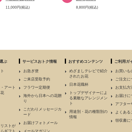
11,000円(税込)
8,800円(税込)
選ぶ
サービスおトク情報
おすすめコンテンツ
ご利用ガ
ント
お急ぎ便
めざましテレビで紹介
お買いも
されたお花
ケ
ご来店受取予約
ご注文に
日本花職杯
ド・アート
フラワー定期便
お支払方
造花
トップデザイナーによ
海外から日本への花贈
お届けに
る素敵なアレンジメン
り
ト
アフター
こだわりメッセージカ
用途別・花の種類別の
よくある
ード
情報
領収書に
お届けフォトメール
ーリストが
アムギフト
メールマガジン