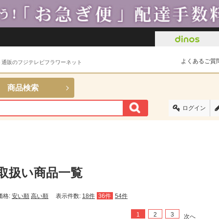
よくあるご質
ト通販のフジテレビフラワーネット
商品検索
ログイン
取扱い商品一覧
価格:
安い順
高い順
表示件数:
18件
36件
54件
1
2
3
次へ