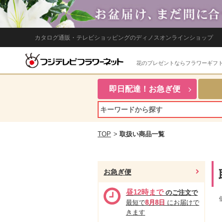
カタログ通販・テレビショッピングのディノスオンラインショップ
花のプレゼントならフラワーギフ
即日配達！お急ぎ便
TOP
>
取扱い商品一覧
お急ぎ便
昼12時まで
のご注文で
最短で
8月8日
にお届けで
きます