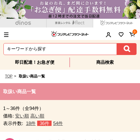
0
即日配達！お急ぎ便
商品検索
TOP
>
取扱い商品一覧
取扱い商品一覧
1～36件（全94件）
価格:
安い順
高い順
表示件数:
18件
36件
54件