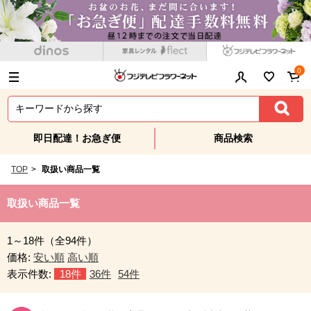
0
即日配達！お急ぎ便
商品検索
TOP
>
取扱い商品一覧
取扱い商品一覧
1～18件（全94件）
価格:
安い順
高い順
表示件数:
18件
36件
54件