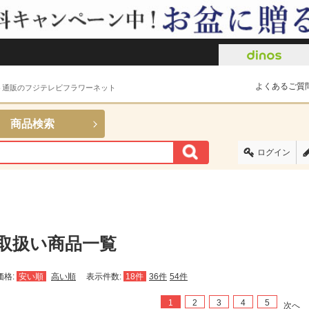
よくあるご質
ト通販のフジテレビフラワーネット
商品検索
ログイン
取扱い商品一覧
価格:
安い順
高い順
表示件数:
18件
36件
54件
1
2
3
4
5
次へ