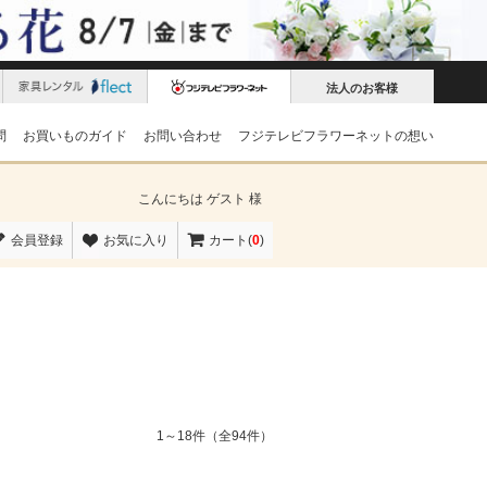
法人のお客様
問
お買いものガイド
お問い合わせ
フジテレビフラワーネットの想い
こんにちは
ゲスト 様
会員登録
お気に入り
カート(
0
)
1～18件（全94件）