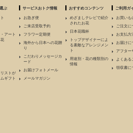
選ぶ
サービスおトク情報
おすすめコンテンツ
ご利用ガ
ント
お急ぎ便
めざましテレビで紹介
お買いも
されたお花
ケ
ご来店受取予約
ご注文に
日本花職杯
ド・アート
フラワー定期便
お支払方
造花
トップデザイナーによ
海外から日本への花贈
お届けに
る素敵なアレンジメン
り
ト
アフター
こだわりメッセージカ
用途別・花の種類別の
よくある
ード
情報
領収書に
お届けフォトメール
ーリストが
アムギフト
メールマガジン