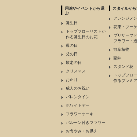
用途やイベントから選
スタイルから
ぶ
アレンジメ
誕生日
花束・ブー
トップフローリストが
プリザーブ
作る誕生日のお花
フラワー・
母の日
観葉植物
父の日
蘭鉢
敬老の日
スタンド花
クリスマス
トップフロ
お正月
作るプレミ
成人のお祝い
バレンタイン
ホワイトデー
フラワーケーキ
バルーン付きフラワー
お悔やみ・お供え