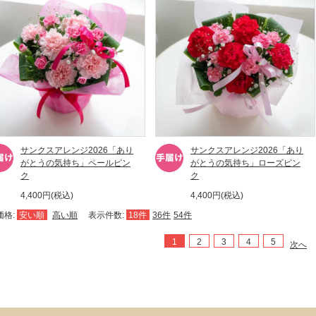
サンクスアレンジ2026「あり
サンクスアレンジ2026「あり
がとうの気持ち」ペールピン
がとうの気持ち」ローズピン
ク
ク
4,400円(税込)
4,400円(税込)
価格:
安い順
高い順
表示件数:
18件
36件
54件
1
2
3
4
5
次へ