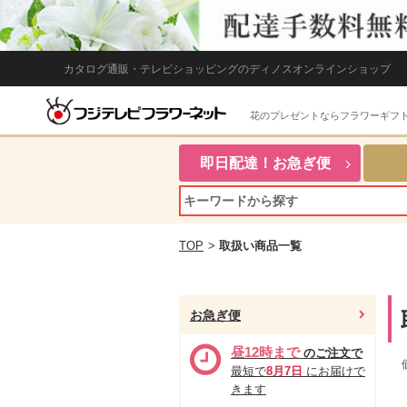
カタログ通販・テレビショッピングのディノスオンラインショップ
花のプレゼントならフラワーギフ
即日配達！お急ぎ便
TOP
>
取扱い商品一覧
お急ぎ便
昼12時まで
のご注文で
最短で
8月7日
にお届けで
きます