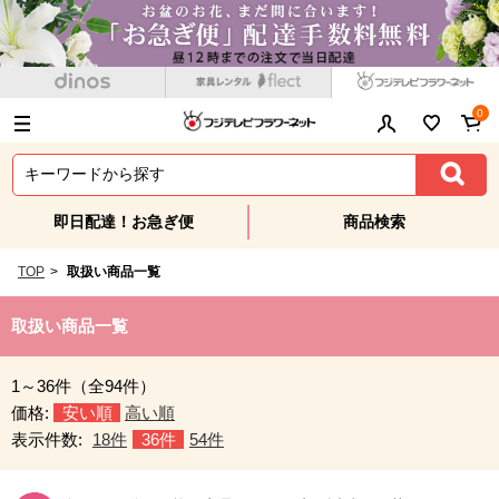
0
即日配達！お急ぎ便
商品検索
TOP
>
取扱い商品一覧
取扱い商品一覧
1～36件（全94件）
価格:
安い順
高い順
表示件数:
18件
36件
54件