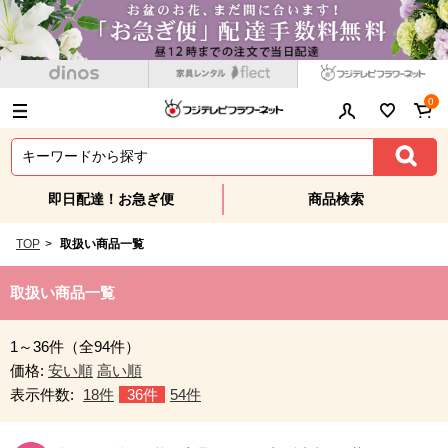
0
即日配達！お急ぎ便
商品検索
TOP
>
取扱い商品一覧
取扱い商品一覧
1～36件（全94件）
価格:
安い順
高い順
表示件数:
18件
36件
54件