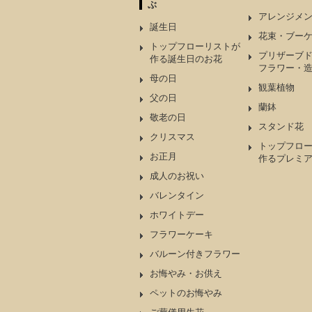
ぶ
アレンジメ
誕生日
花束・ブー
トップフローリストが
プリザーブ
作る誕生日のお花
フラワー・
母の日
観葉植物
父の日
蘭鉢
敬老の日
スタンド花
クリスマス
トップフロ
お正月
作るプレミ
成人のお祝い
バレンタイン
ホワイトデー
フラワーケーキ
バルーン付きフラワー
お悔やみ・お供え
ペットのお悔やみ