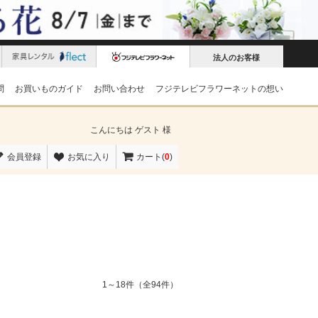
法人のお客様
問
お買いものガイド
お問い合わせ
フジテレビフラワーネットの想い
こんにちは
ゲスト 様
会員登録
お気に入り
カート(
0
)
1～18件（全94件）