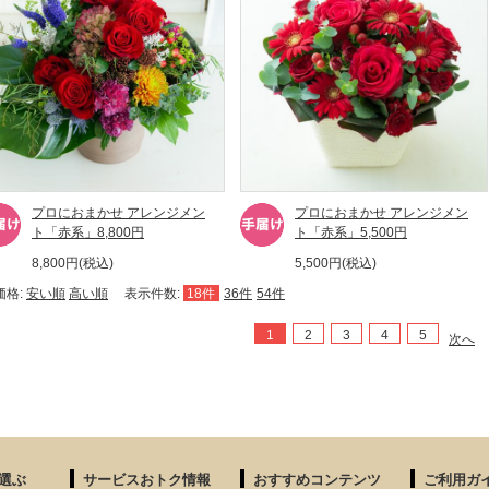
プロにおまかせ アレンジメン
プロにおまかせ アレンジメン
ト「赤系」8,800円
ト「赤系」5,500円
8,800円(税込)
5,500円(税込)
価格:
安い順
高い順
表示件数:
18件
36件
54件
1
2
3
4
5
次へ
選ぶ
サービスおトク情報
おすすめコンテンツ
ご利用ガ