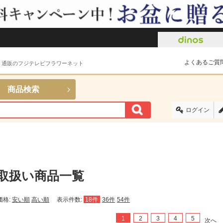
よくあるご質
ト通販のフジテレビフラワーネット
商品検索
ログイン
取扱い商品一覧
価格:
安い順
高い順
表示件数:
18件
36件
54件
1
2
3
4
5
次へ