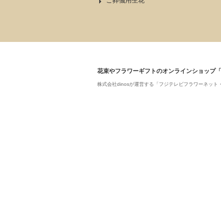
ご葬儀用生花
花束やフラワーギフトのオンラインショップ
株式会社dinosが運営する「フジテレビフラワーネ