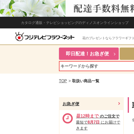
カタログ通販・テレビショッピングのディノスオンラインショップ
花のプレゼントならフラワーギフ
即日配達！お急ぎ便
TOP
>
取扱い商品一覧
お急ぎ便
昼12時まで
のご注文で
最短で
8月7日
にお届けで
きます