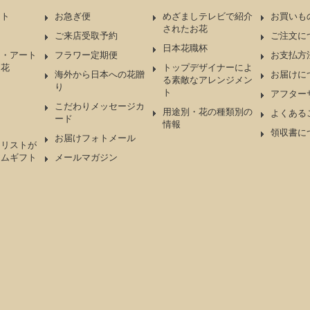
ント
お急ぎ便
めざましテレビで紹介
お買いも
されたお花
ケ
ご来店受取予約
ご注文に
日本花職杯
ド・アート
フラワー定期便
お支払方
造花
トップデザイナーによ
海外から日本への花贈
お届けに
る素敵なアレンジメン
り
ト
アフター
こだわりメッセージカ
用途別・花の種類別の
よくある
ード
情報
領収書に
お届けフォトメール
ーリストが
アムギフト
メールマガジン